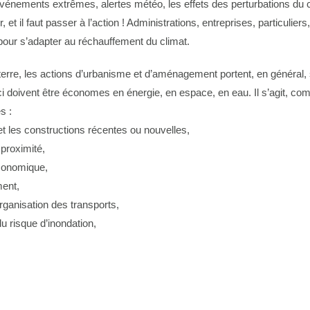
énements extrêmes, alertes météo, les effets des perturbations du cl
ur, et il faut passer à l’action ! Administrations, entreprises, particuli
 pour s’adapter au réchauffement du climat.
rre, les actions d’urbanisme et d’aménagement portent, en général, sur
i doivent être économes en énergie, en espace, en eau. Il s’agit, com
s :
) et les constructions récentes ou nouvelles,
 proximité,
 économique,
ment,
rganisation des transports,
du risque d’inondation,