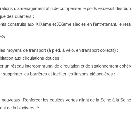
pérations d’aménagement afin de compenser le poids excessif des burea
que des quartiers ;
ts construits aux XIXème et XXème siècles en l’entretenant, le restau
TES
 des moyens de transport (à pied, à vélo, en transport collectif) ;
itation aux circulations douces ;
éer un réseau intercommunal de circulation et de stationnement cohérent
 supprimer les barrières et faciliter les liaisons piétonnières ;
 nouveaux. Renforcer les coulées vertes allant de la Seine à la Seine
nt de la biodiversité.