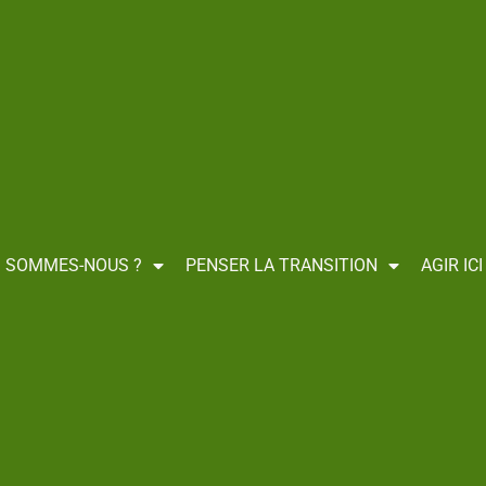
I SOMMES-NOUS ?
PENSER LA TRANSITION
AGIR IC
Pour un urbanisme durable
>
Monde