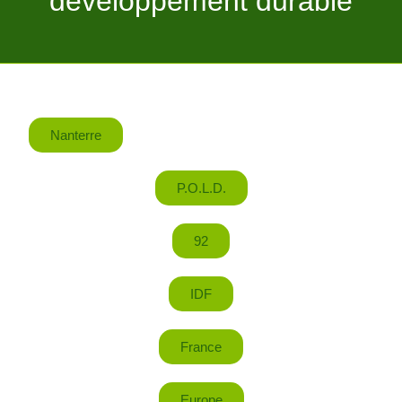
développement durable
Nanterre
P.O.L.D.
92
IDF
France
Europe