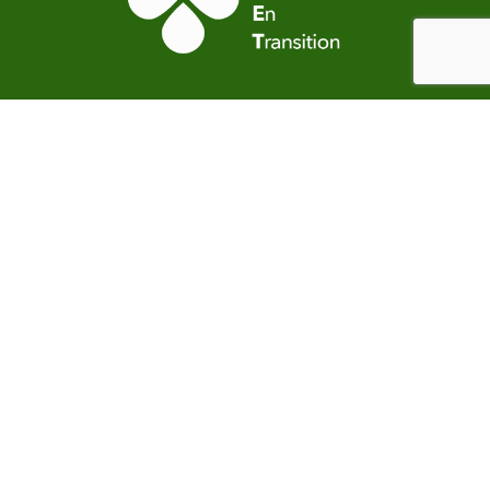
11 rue des Anciennes Mairies - 92000 NANTERRE
© Association Nanterre en Transitio
n
Notre site est hébergé en France dans un Data center éco-
responsable