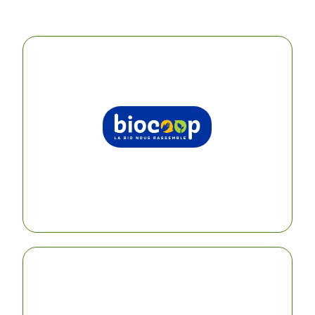
Biocoop
Biocoop Nanterre, outre son adhésion, contribue
par des actions originales, à financer les actions
sociales de l’association
VISITER LEUR SITE
Crédit Mutuel