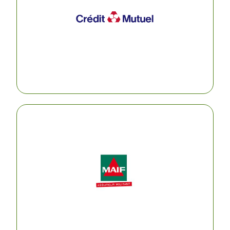
Le Crédit Mutuel offre conseils, support de
communication et gratuité de frais de gestion sur
le premier semestre d’ouverture du compte
VISITER LEUR SITE
La MAIF
La M.A.I.F. contribue à financer et enrichir nos
actions de terrain par l’apport de compétences
bénévoles et la mise à disposition gratuite d’outils
de gestion, en plus de moyens de
communication et de gestion associative.
VISITER LEUR SITE