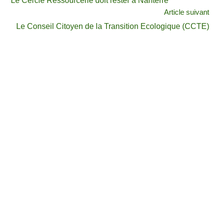
Le Cercle Ressourcerie doit rester à Nanterre
Article suivant
Le Conseil Citoyen de la Transition Ecologique (CCTE)
11 rue des Anciennes Mairies - 92000 NANTERRE