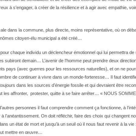
 à s’engager, à créer de la résilience et à agir avec empathie, vo
cale dans la commune, plus directe, moins représentative, où on déb
inômes citoyen-élu municipal a été créé…
r pour chaque individu un déclencheur émotionnel qui lui permettra de 
s subiront demain… L’avenir de l’homme peut prendre deux directions po
rents pays (avec guerres pour les ressources naturelles), et on ne pou
mbre de continuer à vivre dans un monde-forteresse… Il faut identifi
nt toujours dans les sources d’énergie fossile et qui devraient être 
Il faut les affronter, protester, quitte à se faire arrêter… « NOU
 d’autres personnes il faut comprendre comment ça fonctionne, à l’in
à l’anéantissement. On doit réfléchir, faire des choix qui changent no
ns un état de mort et jusqu’à un seuil où il nous faut revenir à la v
veut mettre en œuvre…