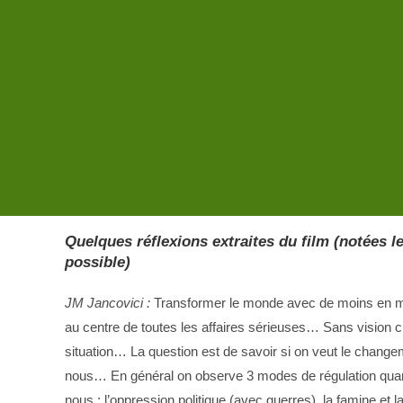
CINÉ-DÉBAT « UNE FOIS QUE TU SA
NANTERRE LE 22 MAI 2025
Projection du film d’Emmanuel Cappelin (202
d’échange animé par Françoise Caclin,
guid
animatrice de fresques (Climat, Biodiversité
Temps Profond.
Quelques
réflexions
extraites
du film
(notées l
possible)
JM Jancovici :
Transformer le monde avec de moins en mo
au centre de toutes les affaires sérieuses… Sans vision c’
situation… La question est de savoir si on veut le chan
nous… En général on observe 3 modes de régulation quan
nous : l’oppression politique (avec guerres), la famine et