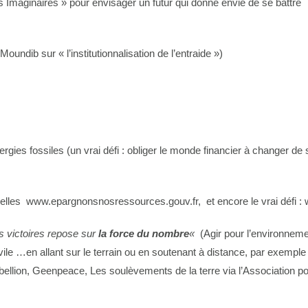
s Imaginaires » pour envisager un futur qui donne envie de se bat
 Moundib sur « l’institutionnalisation de l’entraide »)
gies fossiles (un vrai défi : obliger le monde financier à changer
les www.epargnonsnosressources.gouv.fr, et encore le vrai défi : 
s victoires repose sur
la force du nombre
«
(Agir pour l’environneme
ile …en allant sur le terrain ou en soutenant à distance, par exempl
bellion, Geenpeace, Les soulèvements de la terre via l’Association po