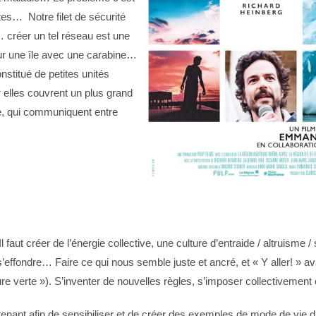
tes… Notre filet de sécurité
 créer un tel réseau est une
 sur une île avec une carabine…
nstitué de petites unités
 elles couvrent un plus grand
te, qui communiquent entre
Il faut créer de l’énergie collective, une culture d’entraide / altruism
 s’effondre… Faire ce qui nous semble juste et ancré, et « Y aller! » a
re verte »). S’inventer de nouvelles règles, s’imposer collectiveme
ntenant afin de sensibiliser et de créer des exemples de mode de vie 