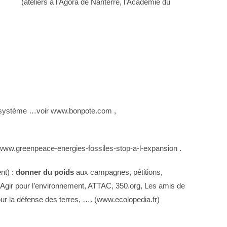
tre (ateliers à l’Agora de Nanterre, l’Académie du
 de système …voir www.bonpote.com ,
www.greenpeace-energies-fossiles-stop-a-l-expansion .
nt) :
donner du poids
aux campagnes, pétitions,
e Agir pour l’environnement, ATTAC, 350.org, Les amis de
ur la défense des terres, …. (www.ecolopedia.fr)