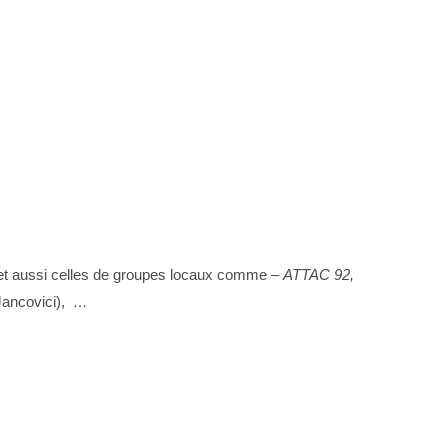
s, et aussi celles de groupes locaux comme –
ATTAC 92,
Jancovici),
…