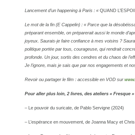
Lancement d’un happening à Paris :
«
QUAND L’ESPO
Le mot de la fin (E Cappelin) : « Parce que la désobéissan
préparant ensemble, on préparerait aussi le monde d’après
joyeux. Saurais-je faire confiance à mes voisins ? Saurais
politique portée par tous, courageuse, qui rendrait co
profonde
. Un jour, sortis des cendres et du chaos de l’eff
Je l’ignore, mais je sais que par nos engagements et n
Revoir ou partager le film : access
ible en VOD sur
www.b
Pour aller plus loin, 2 livres, des ateliers « Fresque »
– Le pouvoir du suricate, de Pablo Servigne (2024)
– L’espérance en mouvement, de Joanna Macy et Chris