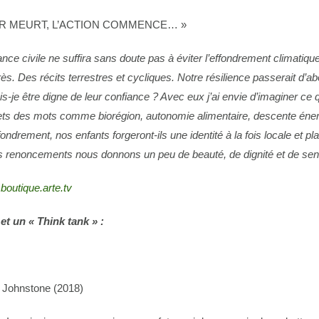
IR MEURT, L’ACTION COMMENCE… »
ce civile ne suffira sans doute pas à éviter l’effondrement climatique,
. Des récits terrestres et cycliques. Notre résilience passerait d’abor
-je être digne de leur confiance ? Avec eux j’ai envie d’imaginer ce qu
ncrets des mots comme
biorégion
,
autonomie alimentaire
,
descente éner
ondrement, nos enfants forgeront-ils une identité à la fois locale et pl
os renoncements nous donnons un peu de beauté, de dignité et de sen
outique.arte.tv
 et un « Think tank » :
 Johnstone (2018)