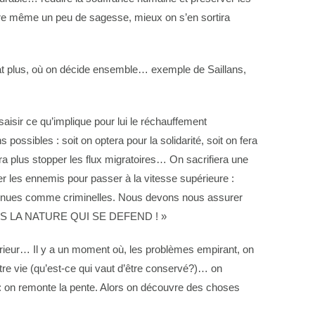
ire même un peu de sagesse, mieux on s’en sortira
at plus, où on décide ensemble… exemple de Saillans,
saisir ce qu’implique pour lui le réchauffement
ssibles : soit on optera pour la solidarité, soit on fera
rra plus stopper les flux migratoires… On sacrifiera une
er les ennemis pour passer à la vitesse supérieure :
reconnues comme criminelles. Nous devons nous assurer
S SOMMES LA NATURE QUI SE DEFEND ! »
térieur… Il y a un moment où, les problèmes empirant, on
tre vie (qu’est-ce qui vaut d’être conservé?)… on
ie : on remonte la pente. Alors on découvre des choses