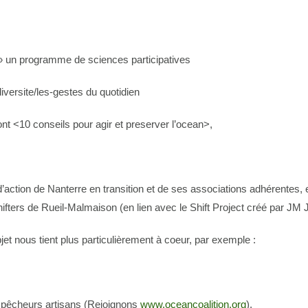
 » un programme de sciences participatives
iversite/les-gestes du quotidien
t <10 conseils pour agir et preserver l’ocean>,
s d’action de Nanterre en transition et de ses associations adhérente
ifters de Rueil-Malmaison (en lien avec le Shift Project créé par JM 
objet nous tient plus particulièrement à coeur, par exemple :
es pêcheurs artisans (Rejoignons
www.oceancoalition.org
),