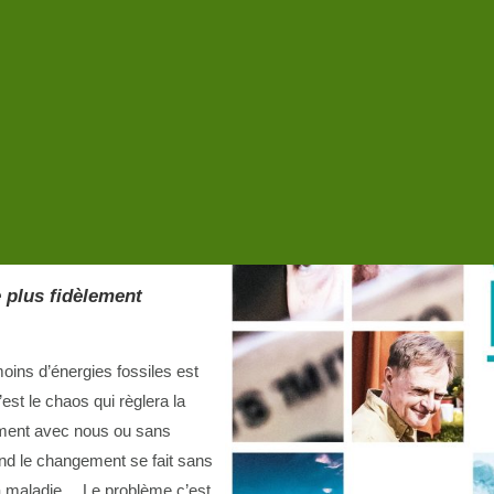
IS » À
1), suivie d’un t
emps
e nature, militante,
) et de la Marche du
e plus fidèlement
ins d’énergies fossiles est
est le chaos qui règlera la
gement avec nous ou sans
d le changement se fait sans
 la maladie… Le problème c’est