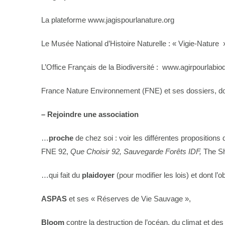
La plateforme www.jagispourlanature.org
Le Musée National d’Histoire Naturelle : « Vigie-Nature
L’Office Français de la Biodiversité : www.agirpourlabiod
France Nature Environnement (FNE) et ses dossiers, don
–
Rejoindre une association
…
proche
de chez soi : voir les différentes proposition
FNE 92,
Que Choisir 92, Sauvegarde Forêts IDF,
The Sh
…qui fait du
plaidoyer
(pour modifier les lois) et dont l’
ASPAS
et ses « Réserves de Vie Sauvage »,
Bloom
contre la destruction de l’océan, du climat et d