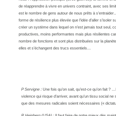
de réapprendre à vivre en univers contraint, avec ses limi
est le nombre de gens autour de nous prêts à s’entraider…
forme de résilience plus élevée que l’idée d’aller s’isoler
créer un système dans lequel on n’est jamais tout seul, co
productives, moins performantes mais plus résilientes car
nombre de fonctions et sont plus distribuées sur la planè
elles et s’échangent des trucs essentiels…
P Servigne :
Une fois qu’on sait, qu’est-ce qu’on fait ? …
violence qui risque d’arriver, avant qu’un tissu social ne
que des mesures radicales soient nécessaires (« dictatu
R Heinberg (USA) :
Il faut faire de notre mieux dès mai