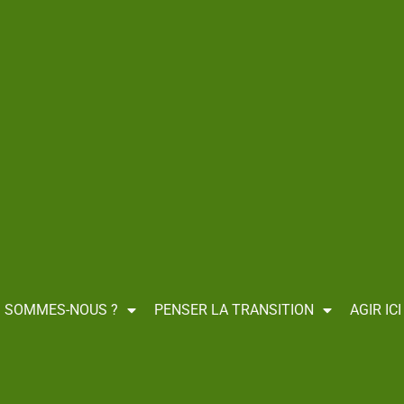
Une fois que tu sais, le film
>
A Nanterre
I SOMMES-NOUS ?
PENSER LA TRANSITION
AGIR IC